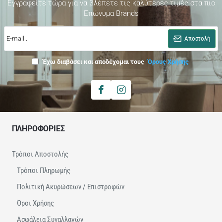
Εγγραφείτε τώρα για να βλέπετε τις καλύτερες τιμές στα πιο
Επώνυμα Brands
E-
mail..
Αποστολή
Έχω διαβάσει και αποδέχομαι τους
Όρους Χρήσης
ΠΛΗΡΟΦΟΡΙΕΣ
Τρόποι Αποστολής
Τρόποι Πληρωμής
Πολιτική Ακυρώσεων / Επιστροφών
Όροι Χρήσης
Ασφάλεια Συναλλαγών