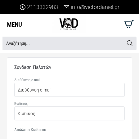
2113332983
info@victordaniel.gr
Αναζήτηση...
Σύνδεση Πελατών
Διεύθυνση e-mail
Κωδικός
Απώλεια Κωδικού