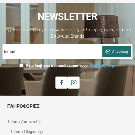
NEWSLETTER
Εγγραφείτε τώρα για να βλέπετε τις καλύτερες τιμές στα πιο
Επώνυμα Brands
E-
mail..
Αποστολή
Έχω διαβάσει και αποδέχομαι τους
Όρους Χρήσης
ΠΛΗΡΟΦΟΡΙΕΣ
Τρόποι Αποστολής
Τρόποι Πληρωμής