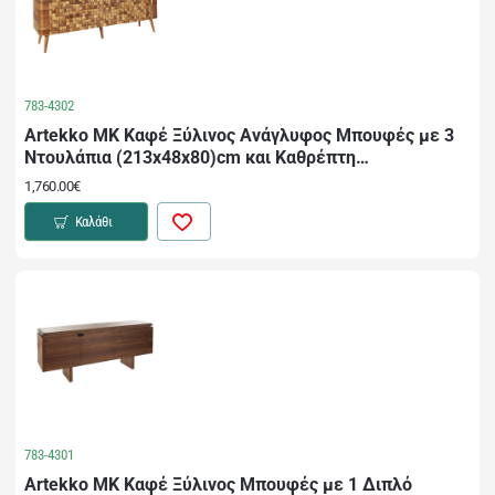
783-4302
Artekko MK Καφέ Ξύλινος Ανάγλυφος Μπουφές με 3
Ντουλάπια (213x48x80)cm και Καθρέπτη
(170x60x3)cm 2pcs
1,760.00€
Καλάθι
783-4301
Artekko MK Καφέ Ξύλινος Μπουφές με 1 Διπλό