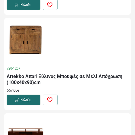
Καλάθι
720-1257
Artekko Attari Ξύλινος Μπουφές σε Μελί Απόχρωση
(100x40x90)cm
657.60€
Καλάθι