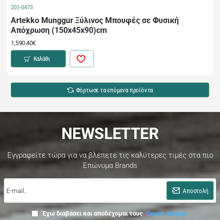
201-0473
Artekko Munggur Ξύλινος Μπουφές σε Φυσική
Απόχρωση (150x45x90)cm
1,590.40€
Καλάθι
Φόρτωσε τα επόμενα προϊόντα
NEWSLETTER
Εγγραφείτε τώρα για να βλέπετε τις καλύτερες τιμές στα πιο
Επώνυμα Brands
E-
mail..
Αποστολή
Έχω διαβάσει και αποδέχομαι τους
Όρους Χρήσης