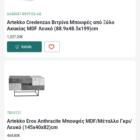
SA80047-WHIT-DS-AB
Artekko Credenzas Βιτρίνα Μπουφές από Ξύλο
Ακακίας MDF Λευκό (88.9x48.5x199)cm
1,327.20€
Καλάθι
783-0121
Artekko Eros Anthracite Μπουφές MDF/Μέταλλο Γκρι/
Λευκό (145x40x82)cm
464.80€