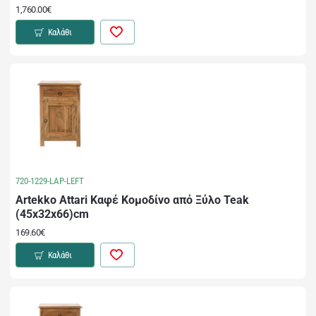
1,760.00€
Καλάθι
720-1229-LAP-LEFT
Artekko Attari Καφέ Κομοδίνο από Ξύλο Teak
(45x32x66)cm
169.60€
Καλάθι