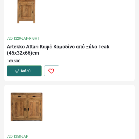
720-1229-LAP-RIGHT
Artekko Attari Καφέ Κομοδίνο από Ξύλο Teak
(45x32x66)cm
169.60€
Καλάθι
720-1258-LAP