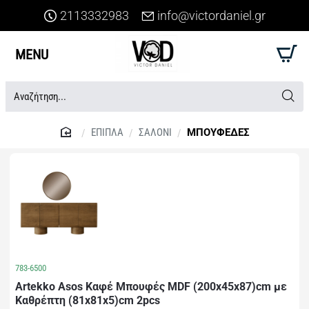
2113332983
info@victordaniel.gr
Αναζήτηση...
ΕΠΙΠΛΑ
ΣΑΛΟΝΙ
ΜΠΟΥΦΕΔΕΣ
home
783-6500
Artekko Asos Καφέ Μπουφές MDF (200x45x87)cm με
Καθρέπτη (81x81x5)cm 2pcs