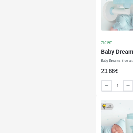
76019T
Baby Dream
Baby Dreams Blue απ
23.88€
Baby
Dreams
Blue
απλίκα
τοίχου
(76019T)