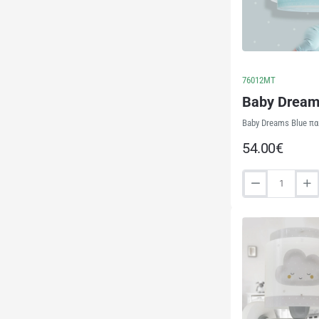
76012MT
Baby Dream
Baby Dreams Blue πα
54.00€
Baby
Dreams
Blue
παιδικό
φωτιστικό
οροφής
(76012MT)