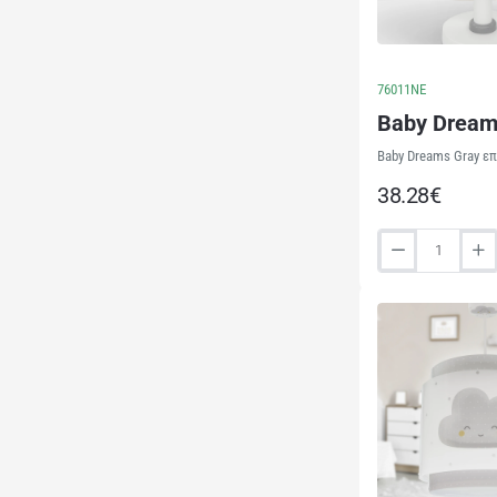
76011NE
Baby Dream
Baby Dreams Gray επ
38.28€
Baby
Dreams
Gray
παιδικό
φωτιστικό
κομοδίνου
(76011NE)