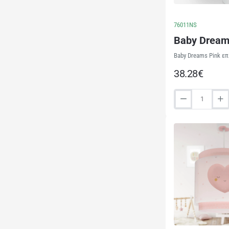
76011NS
Baby Dream
Baby Dreams Pink επ
38.28€
Baby
Dreams
Pink
παιδικό
φωτιστικό
κομοδίνου
(76011NS)