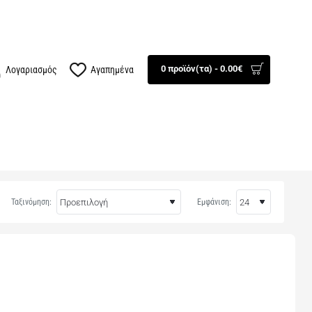
100834
Βρείτε μας
0 προϊόν(τα) - 0.00€
Λογαριασμός
Αγαπημένα
ΤΕΧΝΟΛΟΓΙΑ
AUTO - MOTO
ΕΠΟΧΙΑΚΑ
ΠΡΟΣΦΟΡΕΣ
Ταξινόμηση:
Εμφάνιση: