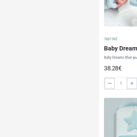
76011NT
Baby Dream
Baby Dreams Blue φω
38.28€
Baby
Dreams
Blue
παιδικό
φωτιστικό
κομοδίνου
(76011NT)