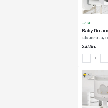
76019E
Baby Dream
Baby Dreams Gray απ
23.88€
Baby
Dreams
Gray
απλίκα
τοίχου
(76019E)