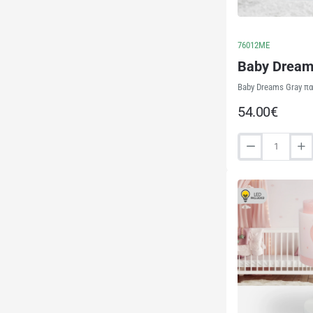
76012ME
Baby Dream
Baby Dreams Gray πα
54.00€
Baby
Dreams
Gray
παιδικό
φωτιστικό
οροφής
(76012ME)