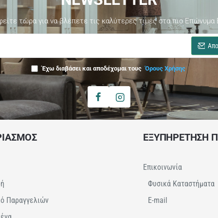
φείτε τώρα για να βλέπετε τις καλύτερες τιμές στα πιο Επώνυμα 
Απο
Έχω διαβάσει και αποδέχομαι τους
Όρους Χρήσης
ΡΙΑΣΜΟΣ
ΕΞΥΠΗΡΕΤΗΣΗ 
Επικοινωνία
φή
Φυσικά Καταστήματα
κό Παραγγελιών
E-mail
μένα