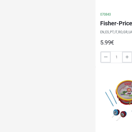
070843
Fisher-Pric
EN,ES,PT,IT,RO,GR,UA
5.99€
Fisher-
Price
Maracas
(22280)