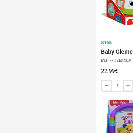
071668
Baby Clemen
EN,IT,FR,DE,ES,NL,PT
22.99€
Baby
Clementoni:
Baby
Activity
Drum
(1000-
17409)