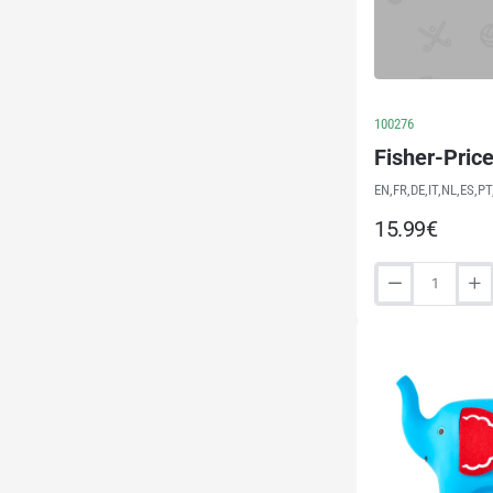
Βιβλίο
(FVT24)
100276
Fisher-Pric
EN,FR,DE,IT,NL,ES,PT
15.99€
Fisher-
Price
-
Wooden
Xylophone
(HXV13)