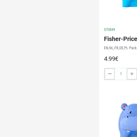
070849
Fisher-Price
EN,NL,FR,DE,PL Pack 
4.99€
Fisher-
Price
LED
light
Elephant
(22293)