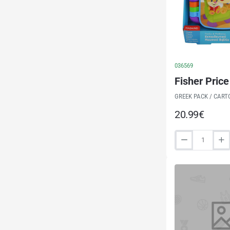
036569
Fisher Pri
GREEK PACK / CART
20.99€
Fisher
Price
Παίζω
και
Μαθαίνω
-
Εκπαιδευτικό
Μουσικό