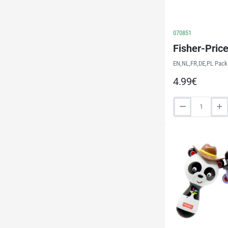
070851
Fisher-Pric
EN,NL,FR,DE,PL Pack 
4.99€
Fisher-
Price
LED
Light
Lion
(22295)