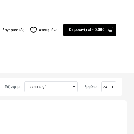
100834
Βρείτε μας
0 προϊόν(τα) - 0.00€
Λογαριασμός
Αγαπημένα
ΤΕΧΝΟΛΟΓΙΑ
AUTO - MOTO
ΕΠΟΧΙΑΚΑ
ΠΡΟΣΦΟΡΕΣ
Ταξινόμηση:
Εμφάνιση: