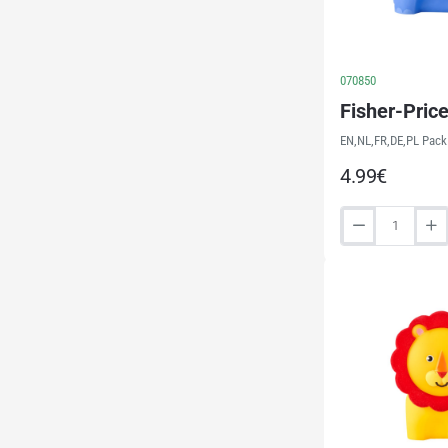
070850
Fisher-Price
EN,NL,FR,DE,PL Pack 
4.99€
Fisher-
Price
LED
light
Hippo
(22294)