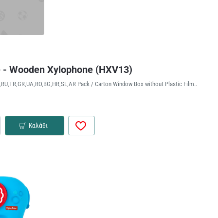
e - Wooden Xylophone (HXV13)
,RU,TR,GR,UA,RO,BG,HR,SL,AR Pack / Carton Window Box without Plastic Film..
Καλάθι