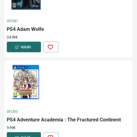
097087
PS4 Adam Wolfe
24.99€
Καλάθι
081363
PS4 Adventure Academia : The Fractured Continent
9.99€