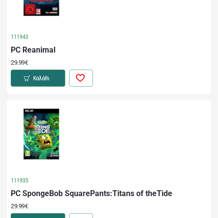
111943
PC Reanimal
29.99€
Καλάθι
111935
PC SpongeBob SquarePants:Titans of theTide
29.99€