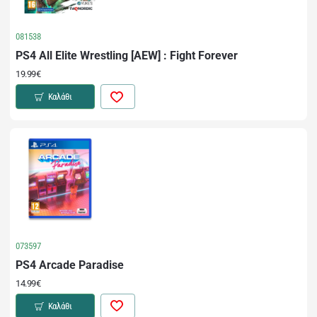
081538
PS4 All Elite Wrestling [AEW] : Fight Forever
19.99€
Καλάθι
073597
PS4 Arcade Paradise
14.99€
Καλάθι