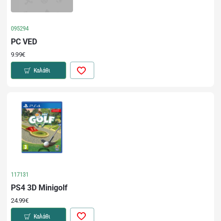
095294
PC VED
9.99€
Καλάθι
117131
PS4 3D Minigolf
24.99€
Καλάθι