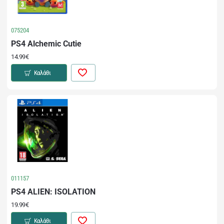
075204
PS4 Alchemic Cutie
14.99€
Καλάθι
011157
PS4 ALIEN: ISOLATION
19.99€
Καλάθι