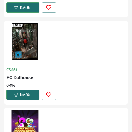
Καλάθι
073853
PC Dolhouse
0.49€
Καλάθι