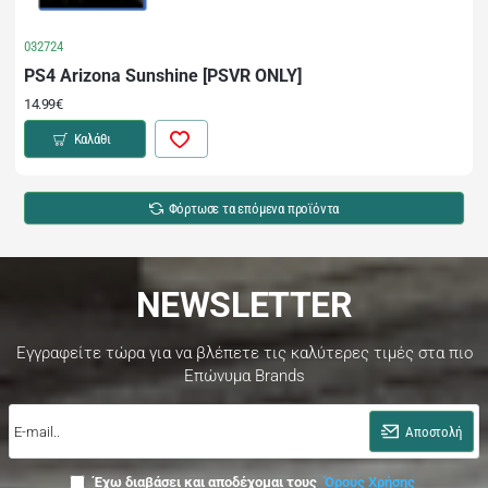
032724
PS4 Arizona Sunshine [PSVR ONLY]
14.99€
Καλάθι
Φόρτωσε τα επόμενα προϊόντα
NEWSLETTER
Εγγραφείτε τώρα για να βλέπετε τις καλύτερες τιμές στα πιο
Επώνυμα Brands
E-
mail..
Αποστολή
Έχω διαβάσει και αποδέχομαι τους
Όρους Χρήσης