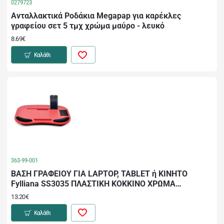
0279723
Ανταλλακτικά Ροδάκια Megapap για καρέκλες
γραφείου σετ 5 τμχ χρώμα μαύρο - λευκό
8.69€
Καλάθι
363-99-001
ΒΑΣΗ ΓΡΑΦΕΙΟΥ ΓΙΑ LAPTOP, TABLET ή ΚΙΝΗΤΟ
Fylliana SS3035 ΠΛΑΣΤΙΚΗ ΚΟΚΚΙΝΟ ΧΡΩΜΑ
45x33x5εκ
13.20€
Καλάθι