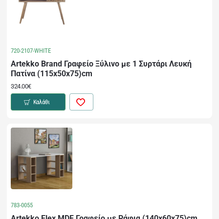
720-2107-WHITE
Artekko Brand Γραφείο Ξύλινο με 1 Συρτάρι Λευκή
Πατίνα (115x50x75)cm
324.00€
Καλάθι
783-0055
Artekko Elex MDF Γραφείο με Ράφια (140x60x75)cm