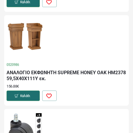
Καλάθι
0520986
ΑΝΑΛΟΓΙΟ ΕΚΦΩΝΗΤΗ SUPREME HONEY OAK HM2378
59,5Χ40Χ111Υ εκ.
156.88€
Καλάθι