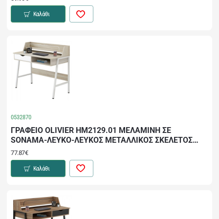
Καλάθι
0532870
ΓΡΑΦΕΙΟ OLIVIER HM2129.01 ΜΕΛΑΜΙΝΗ ΣΕ
SONAMA-ΛΕΥΚΟ-ΛΕΥΚΟΣ ΜΕΤΑΛΛΙΚΟΣ ΣΚΕΛΕΤΟΣ
104x48x89Υεκ
77.87€
Καλάθι