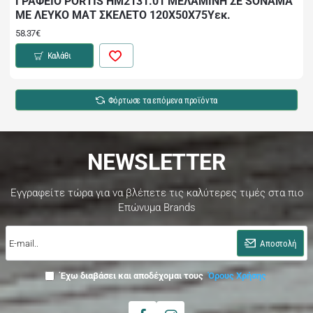
ΓΡΑΦΕΙΟ PORTIS HM2131.01 ΜΕΛΑΜΙΝΗ ΣΕ SONAMA
ΜΕ ΛΕΥΚΟ ΜΑΤ ΣΚΕΛΕΤΟ 120X50X75Υεκ.
58.37€
Καλάθι
Φόρτωσε τα επόμενα προϊόντα
NEWSLETTER
Εγγραφείτε τώρα για να βλέπετε τις καλύτερες τιμές στα πιο
Επώνυμα Brands
E-
mail..
Αποστολή
Έχω διαβάσει και αποδέχομαι τους
Όρους Χρήσης