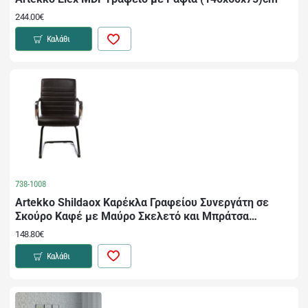
244.00€
Καλάθι
738-1008
Artekko Shildaox Καρέκλα Γραφείου Συνεργάτη σε
Σκούρο Καφέ με Μαύρο Σκελετό και Μπράτσα
Χρωμίου (55x58x88)cm
148.80€
Καλάθι