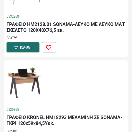
0532868
ΓΡΑΦΕΙΟ HM2128.01 SONAMA-ΛΕΥΚΟ ΜΕ ΛΕΥΚΟ ΜΑΤ
ΣΚΕΛΕΤΟ 120Χ48Χ76,5 εκ.
83.07€
Καλάθι
0525865
ΓΡΑΦΕΙΟ KRONEL HM18293 ΜΕΛΑΜΙΝΗ ΣΕ SONAMA-
ΓΚΡΙ 120x59x84,5Υεκ.
89.90€