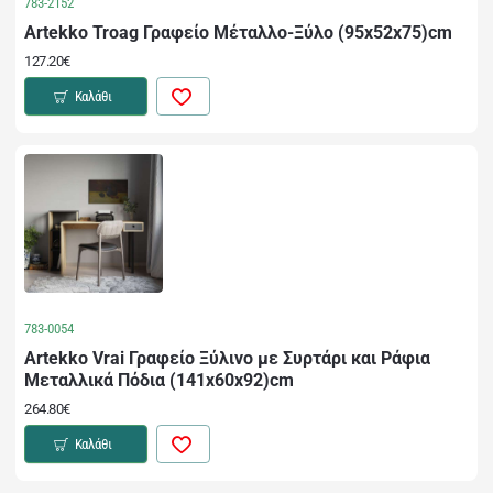
783-2152
Artekko Troag Γραφείο Μέταλλο-Ξύλο (95x52x75)cm
127.20€
Καλάθι
783-0054
Artekko Vrai Γραφείο Ξύλινο με Συρτάρι και Ράφια
Μεταλλικά Πόδια (141x60x92)cm
264.80€
Καλάθι