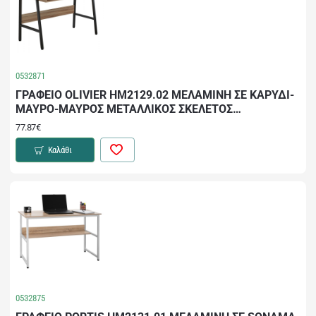
0532871
ΓΡΑΦΕΙΟ OLIVIER HM2129.02 ΜΕΛΑΜΙΝΗ ΣΕ ΚΑΡΥΔΙ-
ΜΑΥΡΟ-ΜΑΥΡΟΣ ΜΕΤΑΛΛΙΚΟΣ ΣΚΕΛΕΤΟΣ
104x48x89Υεκ
77.87€
Καλάθι
0532875