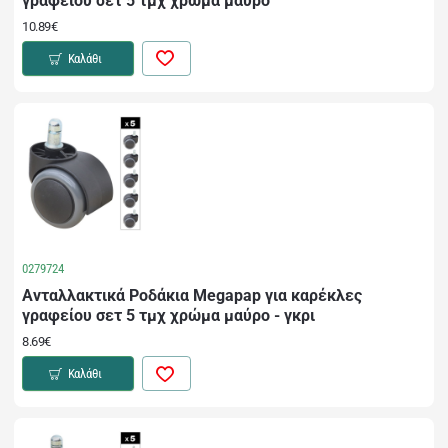
γραφείου σετ 5 τμχ χρώμα μαύρο
10.89€
Καλάθι
0279724
Ανταλλακτικά Ροδάκια Megapap για καρέκλες
γραφείου σετ 5 τμχ χρώμα μαύρο - γκρι
8.69€
Καλάθι