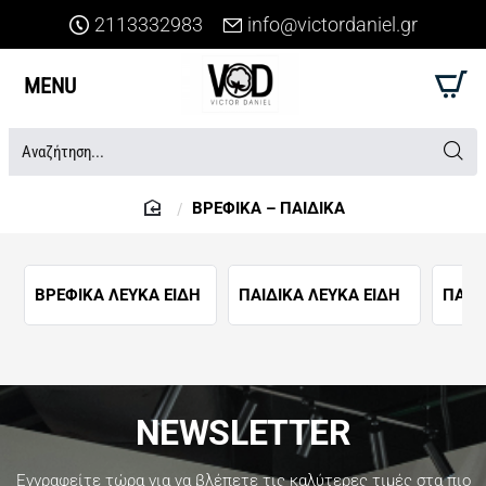
2113332983
info@victordaniel.gr
Αναζήτηση...
ΒΡΕΦΙΚΑ – ΠΑΙΔΙΚΑ
home
ΒΡΕΦΙΚΑ ΛΕΥΚΑ ΕΙΔΗ
ΠΑΙΔΙΚΑ ΛΕΥΚΑ ΕΙΔΗ
ΠΑΙΔ
NEWSLETTER
Εγγραφείτε τώρα για να βλέπετε τις καλύτερες τιμές στα πιο