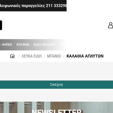
λεφωνικές παραγγελίες 211 3332983 - 210 6514980 - 210 8
 - ΚΗΠΟΣ
ΚΟΥΖΙΝΑ
ΕΙΔΗ ΤΑΞΙΔΙΟΥ
ΠΑΙΧΝΙΔΙΑ
ΒΡΕΦΙΚΑ - ΠΑΙΔΙΚΑ
ΛΕΥΚΑ ΕΙΔΗ
ΜΠΑΝΙΟ
ΚΑΛΑΘΙΑ ΑΠΛΥΤΩΝ
home
Συνέχεια
NEWSLETTER