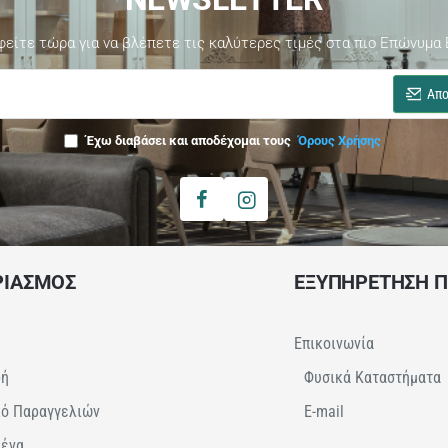
φείτε τώρα για να βλέπετε τις καλύτερες τιμές στα πιο Επώνυμα 
Απο
Έχω διαβάσει και αποδέχομαι τους
Όρους Χρήσης
ΡΙΑΣΜΟΣ
ΕΞΥΠΗΡΕΤΗΣΗ 
Επικοινωνία
φή
Φυσικά Καταστήματα
κό Παραγγελιών
E-mail
μένα