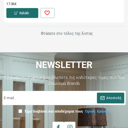
17.36€
Καλάθι
Φτάσατε στο τέλος της λίστας
NEWSLETTER
Εγγραφείτε τώρα για να βλέπετε τις καλύτερες τιμές στα πιο
Επώνυμα Brands
E-
mail..
Αποστολή
Έχω διαβάσει και αποδέχομαι τους
Όρους Χρήσης