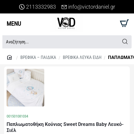
2113332983
info@victordaniel.gr
Αναζήτηση...
ΒΡΕΦΙΚΑ – ΠΑΙΔΙΚΑ
ΒΡΕΦΙΚΑ ΛΕΥΚΑ ΕΙΔΗ
ΠΑΠΛΩΜΑΤ
home
001501081034
Παπλωματοθήκη Κούνιας Sweet Dreams Baby Λευκό-
Σιέλ