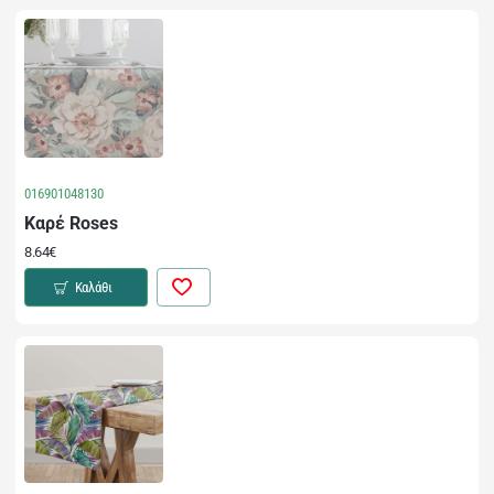
016901048130
Καρέ Roses
8.64€
Καλάθι