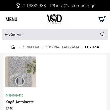
2113332983
info@victordaniel.gr
Αναζήτηση...
ΛΕΥΚΑ ΕΙΔΗ
ΚΟΥΖΙΝΑ-ΤΡΑΠΕΖΑΡΙΑ
ΣΟΥΠΛΑ
home
043301086130
Καρέ Antoinette
9.74€