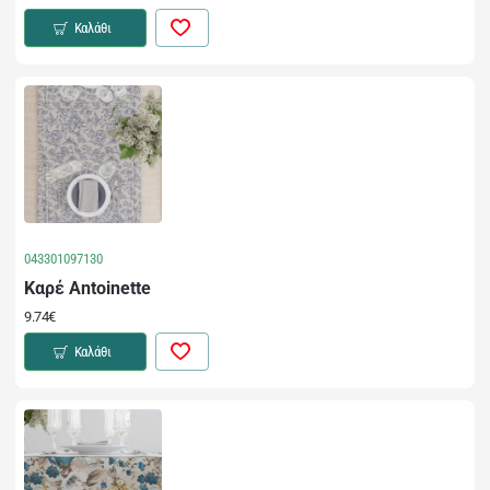
Καλάθι
043301097130
Καρέ Antoinette
9.74€
Καλάθι