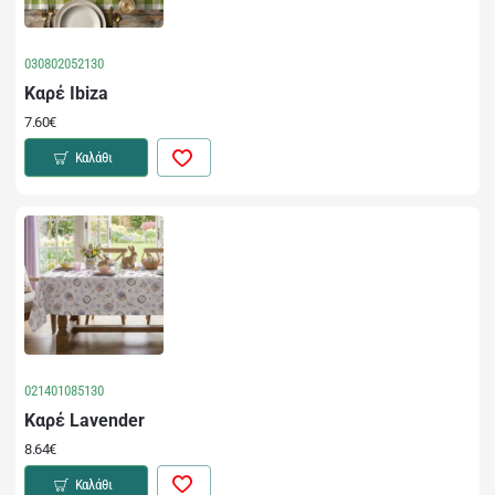
030802052130
Καρέ Ibiza
7.60€
Καλάθι
021401085130
Καρέ Lavender
8.64€
Καλάθι