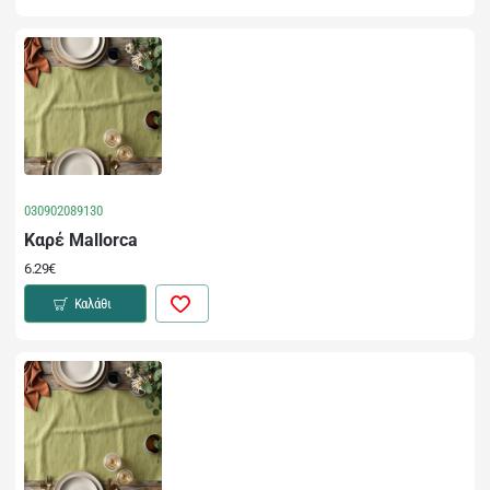
030902089130
Καρέ Mallorca
6.29€
Καλάθι