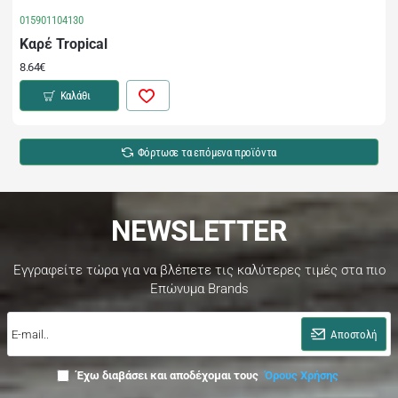
015901104130
Καρέ Tropical
8.64€
Καλάθι
Φόρτωσε τα επόμενα προϊόντα
NEWSLETTER
Εγγραφείτε τώρα για να βλέπετε τις καλύτερες τιμές στα πιο
Επώνυμα Brands
E-
mail..
Αποστολή
Έχω διαβάσει και αποδέχομαι τους
Όρους Χρήσης