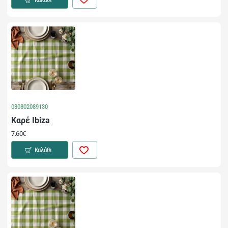
030802089130
Καρέ Ibiza
7.60€
Καλάθι