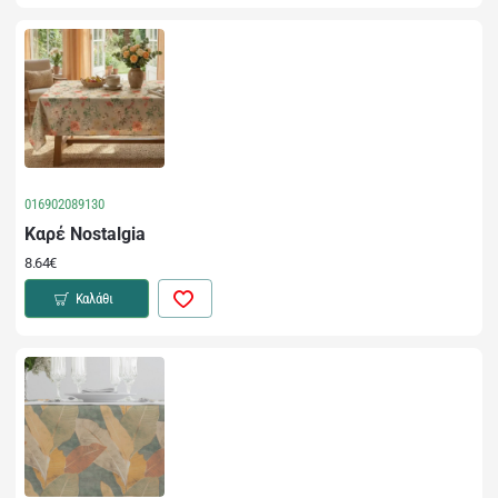
016902089130
Καρέ Nostalgia
8.64€
Καλάθι