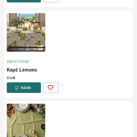
038101119130
Καρέ Lemons
8.64€
Καλάθι