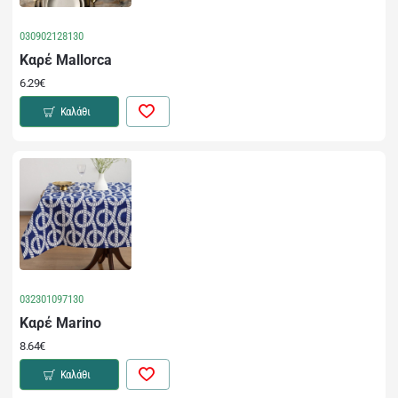
030902128130
Καρέ Mallorca
6.29€
Καλάθι
032301097130
Καρέ Marino
8.64€
Καλάθι