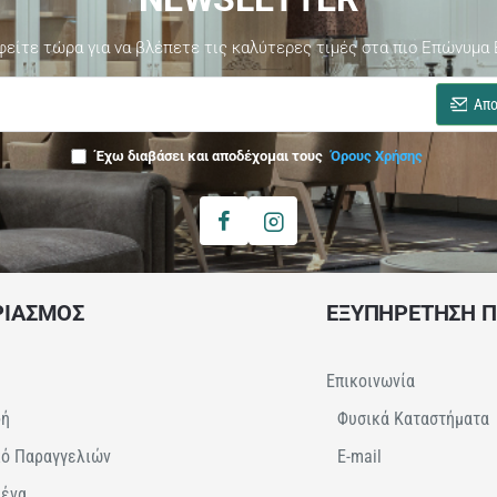
φείτε τώρα για να βλέπετε τις καλύτερες τιμές στα πιο Επώνυμα 
Απο
Έχω διαβάσει και αποδέχομαι τους
Όρους Χρήσης
ΡΙΑΣΜΟΣ
ΕΞΥΠΗΡΕΤΗΣΗ 
Επικοινωνία
φή
Φυσικά Καταστήματα
κό Παραγγελιών
E-mail
μένα