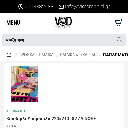
2113332983
info@victordaniel.gr
Αναζήτηση...
ΒΡΕΦΙΚΑ – ΠΑΙΔΙΚΑ
ΠΑΙΔΙΚΑ ΛΕΥΚΑ ΕΙΔΗ
ΠΑΠΛΩΜΑΤ
home
9-150824-001
Κουβερλι Υπέρδιπλο 220x240 DIZZA ROSE
77.40€