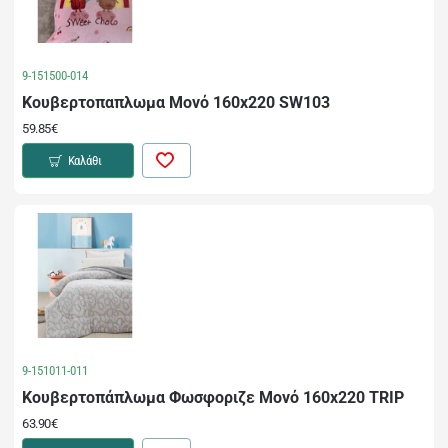
9-151500-014
Κουβερτοπαπλωμα Μονό 160x220 SW103
59.85€
Καλάθι
9-151011-011
Κουβερτοπάπλωμα Φωσφοριζε Μονό 160x220 TRIP
63.90€