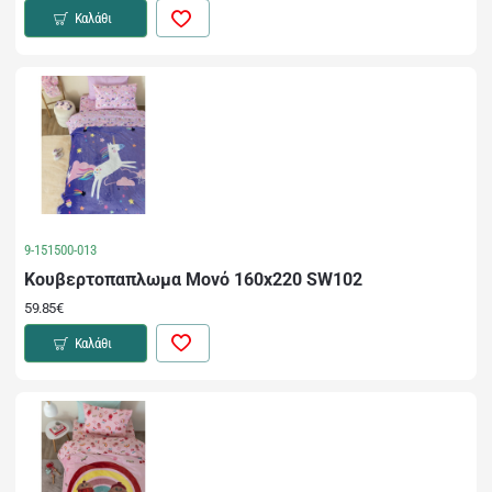
Καλάθι
9-151500-013
Κουβερτοπαπλωμα Μονό 160x220 SW102
59.85€
Καλάθι