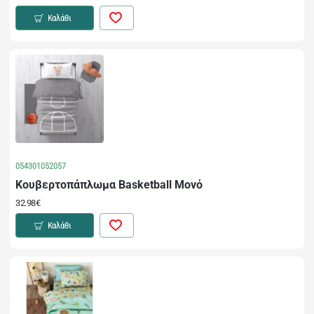
Καλάθι
054301052057
Κουβερτοπάπλωμα Basketball Μονό
32.98€
Καλάθι