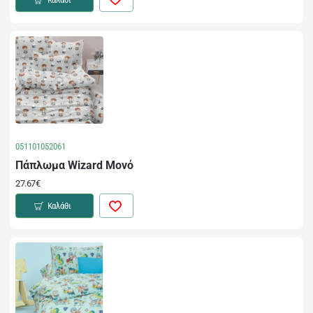
051101052061
Πάπλωμα Wizard Μονό
27.67€
Καλάθι