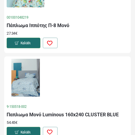
001001048219
Πάπλωμα Ιππότης Π-8 Μονό
27.34€
Καλάθι
9-150518-002
Παπλωμα Μονό Luminous 160x240 CLUSTER BLUE
54.45€
Καλάθι