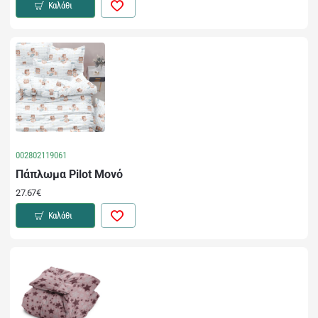
Καλάθι
002802119061
Πάπλωμα Pilot Μονό
27.67€
Καλάθι