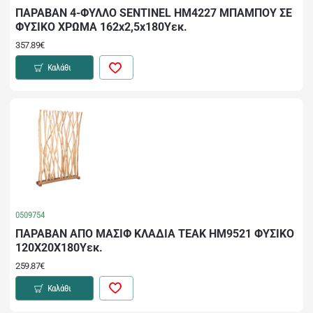
ΠΑΡΑΒΑΝ 4-ΦΥΛΛΟ SENTINEL HM4227 ΜΠΑΜΠΟΥ ΣΕ
ΦΥΣΙΚΟ ΧΡΩΜΑ 162x2,5x180Υεκ.
357.89€
Καλάθι
0509754
ΠΑΡΑΒΑΝ ΑΠΟ ΜΑΣΙΦ ΚΛΑΔΙΑ ΤEAK HM9521 ΦΥΣΙΚΟ
120Χ20Χ180Yεκ.
259.87€
Καλάθι