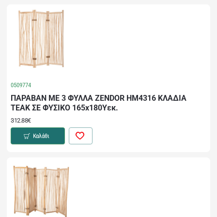
0509774
ΠΑΡΑΒΑΝ ΜΕ 3 ΦΥΛΛΑ ZENDOR HM4316 ΚΛΑΔΙΑ
ΤΕΑΚ ΣΕ ΦΥΣΙΚΟ 165x180Yεκ.
312.88€
Καλάθι