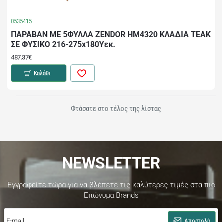
0535415
ΠΑΡΑΒΑΝ ΜΕ 5ΦΥΛΛΑ ZENDOR HM4320 ΚΛΑΔΙΑ ΤΕΑΚ
ΣΕ ΦΥΣΙΚΟ 216-275x180Yεκ.
487.37€
Καλάθι
Φτάσατε στο τέλος της λίστας
NEWSLETTER
Εγγραφείτε τώρα για να βλέπετε τις καλύτερες τιμές στα πιο
Επώνυμα Brands
E-
mail..
Αποστολή