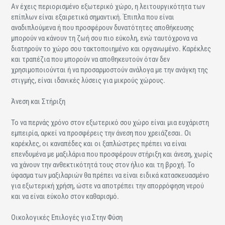
Αν έχεις περιορισμένο εξωτερικό χώρο, η λειτουργικότητα των
επίπλων είναι εξαιρετικά σημαντική. Έπιπλα που είναι
αναδιπλούμενα ή που προσφέρουν δυνατότητες αποθήκευσης
μπορούν να κάνουν τη ζωή σου πιο εύκολη, ενώ ταυτόχρονα να
διατηρούν το χώρο σου τακτοποιημένο και οργανωμένο. Καρέκλες
και τραπέζια που μπορούν να αποθηκευτούν όταν δεν
χρησιμοποιούνται ή να προσαρμοστούν ανάλογα με την ανάγκη της
στιγμής, είναι ιδανικές λύσεις για μικρούς χώρους.
Άνεση και Στήριξη
Το να περνάς χρόνο στον εξωτερικό σου χώρο είναι μια ευχάριστη
εμπειρία, αρκεί να προσφέρεις την άνεση που χρειάζεσαι. Οι
καρέκλες, οι καναπέδες και οι ξαπλώστρες πρέπει να είναι
επενδυμένα με μαξιλάρια που προσφέρουν στήριξη και άνεση, χωρίς
να χάνουν την ανθεκτικότητά τους στον ήλιο και τη βροχή. Το
ύφασμα των μαξιλαριών θα πρέπει να είναι ειδικά κατασκευασμένο
για εξωτερική χρήση, ώστε να αποτρέπει την απορρόφηση νερού
και να είναι εύκολο στον καθαρισμό.
Οικολογικές Επιλογές για Στην Φύση