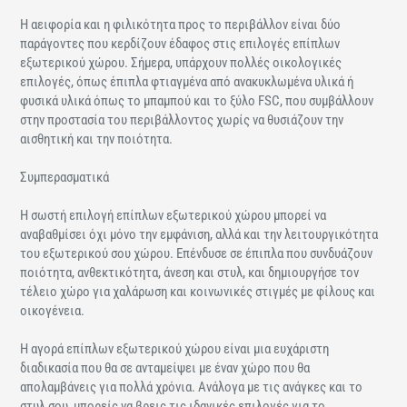
Η αειφορία και η φιλικότητα προς το περιβάλλον είναι δύο
παράγοντες που κερδίζουν έδαφος στις επιλογές επίπλων
εξωτερικού χώρου. Σήμερα, υπάρχουν πολλές οικολογικές
επιλογές, όπως έπιπλα φτιαγμένα από ανακυκλωμένα υλικά ή
φυσικά υλικά όπως το μπαμπού και το ξύλο FSC, που συμβάλλουν
στην προστασία του περιβάλλοντος χωρίς να θυσιάζουν την
αισθητική και την ποιότητα.
Συμπερασματικά
Η σωστή επιλογή επίπλων εξωτερικού χώρου μπορεί να
αναβαθμίσει όχι μόνο την εμφάνιση, αλλά και την λειτουργικότητα
του εξωτερικού σου χώρου. Επένδυσε σε έπιπλα που συνδυάζουν
ποιότητα, ανθεκτικότητα, άνεση και στυλ, και δημιουργήσε τον
τέλειο χώρο για χαλάρωση και κοινωνικές στιγμές με φίλους και
οικογένεια.
Η αγορά επίπλων εξωτερικού χώρου είναι μια ευχάριστη
διαδικασία που θα σε ανταμείψει με έναν χώρο που θα
απολαμβάνεις για πολλά χρόνια. Ανάλογα με τις ανάγκες και το
στυλ σου, μπορείς να βρεις τις ιδανικές επιλογές για το